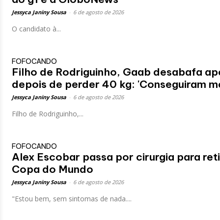
Jessyca Janiny Sousa
-
6 de agosto de 2026
O candidato à...
FOFOCANDO
Filho de Rodriguinho, Gaab desabafa apó
depois de perder 40 kg: 'Conseguiram me 
Jessyca Janiny Sousa
-
6 de agosto de 2026
Filho de Rodriguinho,...
FOFOCANDO
Alex Escobar passa por cirurgia para ret
Copa do Mundo
Jessyca Janiny Sousa
-
6 de agosto de 2026
"Estou bem, sem sintomas de nada....