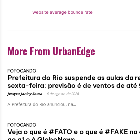
website average bounce rate
More From UrbanEdge
FOFOCANDO
Prefeitura do Rio suspende as aulas da r
sexta-feira; previsão é de ventos de até
Jessyca Janiny Sousa
-
6 de agosto de 2026
A Prefeitura do Rio anunciou, na...
FOFOCANDO
Veja o que é #FATO e o que é #FAKE na
ao g1 e à GloboNews