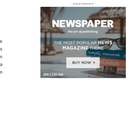
- Advertisement -
te
s
m
ra
em