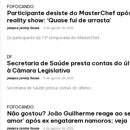
FOFOCANDO
Participante desiste do MasterChef apó
reality show: ‘Quase fui de arrasta’
Jessyca Janiny Sousa
-
6 de agosto de 2026
Ex-participante da 13ª temporada do MasterChef...
DF
Secretaria de Saúde presta contas do ú
à Câmara Legislativa
Jessyca Janiny Sousa
-
6 de agosto de 2026
Secretaria de Saúde presta contas do último...
FOFOCANDO
Não gostou? João Guilherme reage ao s
amor’ após ex engatarem namoros; veja
Jessyca Janiny Sousa
-
6 de agosto de 2026