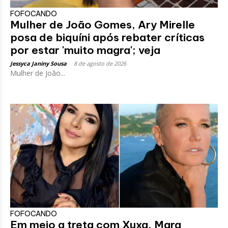
FOFOCANDO
Mulher de João Gomes, Ary Mirelle
posa de biquíni após rebater críticas
por estar 'muito magra'; veja
Jessyca Janiny Sousa
-
8 de agosto de 2026
Mulher de João...
FOFOCANDO
Em meio a treta com Xuxa, Mara