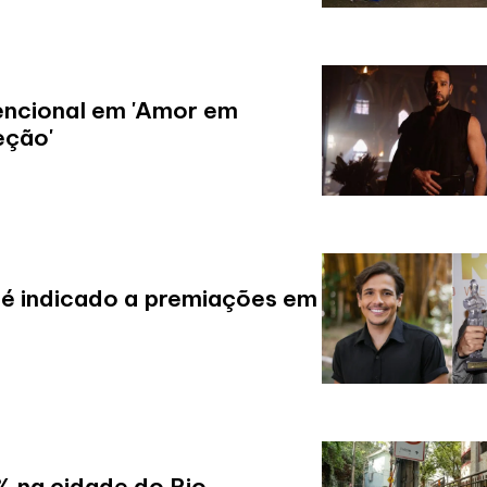
vencional em 'Amor em
eção'
l é indicado a premiações em
% na cidade do Rio