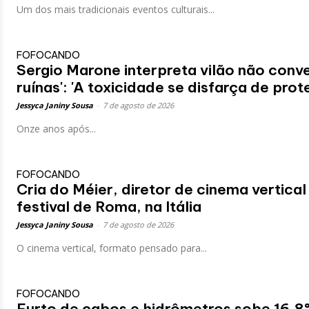
Um dos mais tradicionais eventos culturais...
FOFOCANDO
Sergio Marone interpreta vilão não con
ruínas': 'A toxicidade se disfarça de prot
Jessyca Janiny Sousa
-
7 de agosto de 2026
Onze anos após...
FOFOCANDO
Cria do Méier, diretor de cinema vertica
festival de Roma, na Itália
Jessyca Janiny Sousa
-
7 de agosto de 2026
O cinema vertical, formato pensado para...
FOFOCANDO
Furto de cabos e hidrômetros sobe 16,8