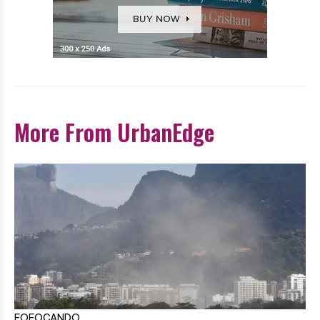
More From UrbanEdge
FOFOCANDO