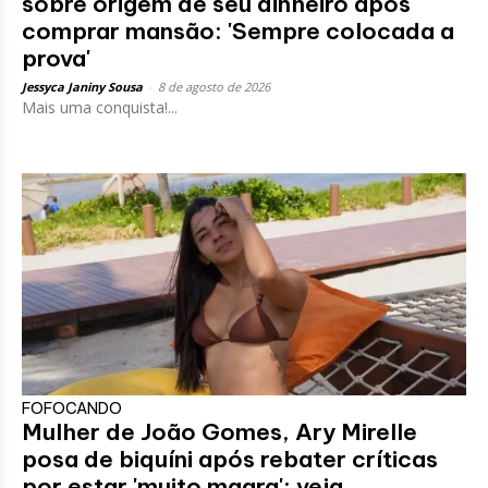
sobre origem de seu dinheiro após
comprar mansão: 'Sempre colocada a
prova'
Jessyca Janiny Sousa
-
8 de agosto de 2026
Mais uma conquista!...
FOFOCANDO
Mulher de João Gomes, Ary Mirelle
posa de biquíni após rebater críticas
por estar 'muito magra'; veja