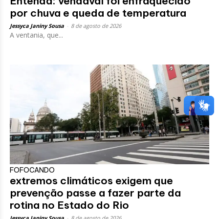
Entenda: vendaval foi enfraquecido
por chuva e queda de temperatura
Jessyca Janiny Sousa
-
8 de agosto de 2026
A ventania, que...
FOFOCANDO
extremos climáticos exigem que
prevenção passe a fazer parte da
rotina no Estado do Rio
Jessyca Janiny Sousa
-
8 de agosto de 2026