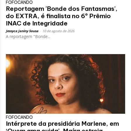
FOFOCANDO
Reportagem 'Bonde dos Fantasmas',
do EXTRA, é finalista no 6º Prêmio
INAC de Integridade
Jessyca Janiny Sousa
-
10 de agosto de 2026
A reportagem "Bonde...
FOFOCANDO
Intérprete da presidiária Marlene, em
‘Quem ama cuida’, Maíra estreia