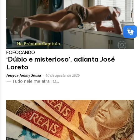
FOFOCANDO
‘Dúbio e misterioso’, adianta José
Loreto
Jessyca Janiny Sousa
-
10 de agosto de 2026
— Tudo nele me atrai. O...