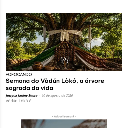
FOFOCANDO
Semana do Vòdún Lòkó, a árvore
sagrada da vida
Jessyca Janiny Sousa
-
10 de agosto de 2026
Vòdún Lòkó é...
- Advertisement -