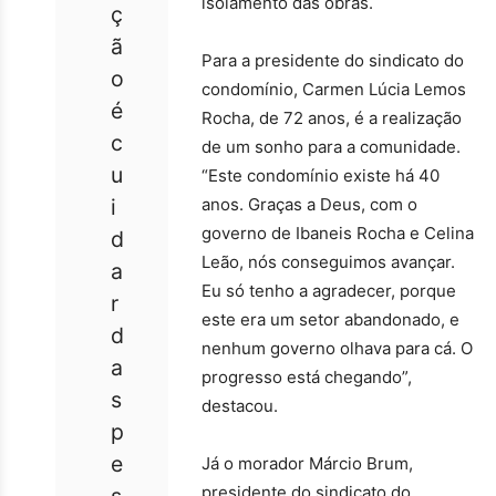
isolamento das obras.
ç
ã
Para a presidente do sindicato do
o
condomínio, Carmen Lúcia Lemos
é
Rocha, de 72 anos, é a realização
c
de um sonho para a comunidade.
u
“Este condomínio existe há 40
i
anos. Graças a Deus, com o
governo de Ibaneis Rocha e Celina
d
Leão, nós conseguimos avançar.
a
Eu só tenho a agradecer, porque
r
este era um setor abandonado, e
d
nenhum governo olhava para cá. O
a
progresso está chegando”,
s
destacou.
p
e
Já o morador Márcio Brum,
presidente do sindicato do
s