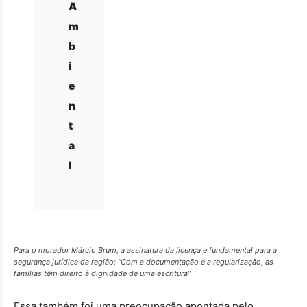
A
m
b
i
e
n
t
a
l
Para o morador Márcio Brum, a assinatura da licença é fundamental para a
segurança jurídica da região: “Com a documentação e a regularização, as
famílias têm direito à dignidade de uma escritura”
Essa também foi uma preocupação apontada pelo