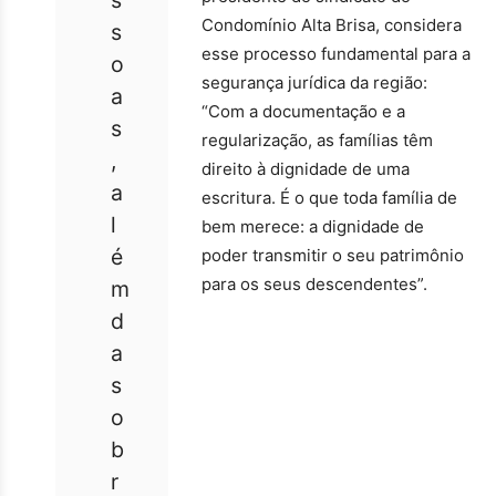
Condomínio Alta Brisa, considera
s
esse processo fundamental para a
o
segurança jurídica da região:
a
“Com a documentação e a
s
regularização, as famílias têm
,
direito à dignidade de uma
a
escritura. É o que toda família de
l
bem merece: a dignidade de
é
poder transmitir o seu patrimônio
para os seus descendentes”.
m
d
a
s
o
b
r