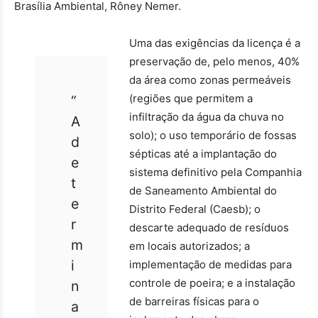
Brasília Ambiental, Rôney Nemer.
Uma das exigências da licença é a
preservação de, pelo menos, 40%
da área como zonas permeáveis
(regiões que permitem a
“
infiltração da água da chuva no
A
solo); o uso temporário de fossas
d
sépticas até a implantação do
e
sistema definitivo pela Companhia
t
de Saneamento Ambiental do
e
Distrito Federal (Caesb); o
r
descarte adequado de resíduos
m
em locais autorizados; a
i
implementação de medidas para
controle de poeira; e a instalação
n
de barreiras físicas para o
a