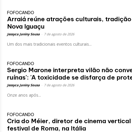
FOFOCANDO
Arraiá reúne atrações culturais, tradição
Nova Iguaçu
Jessyca Janiny Sousa
-
7 de agosto de 2026
Um dos mais tradicionais eventos culturais...
FOFOCANDO
Sergio Marone interpreta vilão não con
ruínas': 'A toxicidade se disfarça de prot
Jessyca Janiny Sousa
-
7 de agosto de 2026
Onze anos após...
FOFOCANDO
Cria do Méier, diretor de cinema vertica
festival de Roma, na Itália