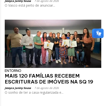
Jessyca Janiny Sousa
-
7 de agosto de 2026
O Vasco está perto de anunciar...
ENTORNO
MAIS 120 FAMÍLIAS RECEBEM
ESCRITURAS DE IMÓVEIS NA SQ 19
Jessyca Janiny Sousa
-
7 de agosto de 2026
O sonho de ter a casa regularizada e...