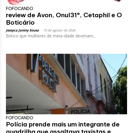
FOFOCANDO
review de Avon, Onul31°, Cetaphil e O
Boticário
Jessyca Janiny Sousa
-
10 de agosto de 2026
Brinco que mulheres de meia-idade deveriam...
FOFOCANDO
Polícia prende mais um integrante de
quadrilha que assaltava taxistas e