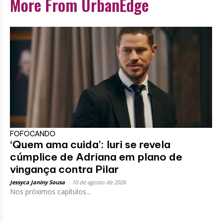
More From UrbanEdge
FOFOCANDO
‘Quem ama cuida’: Iuri se revela
cúmplice de Adriana em plano de
vingança contra Pilar
Jessyca Janiny Sousa
-
10 de agosto de 2026
Nos próximos capítulos...