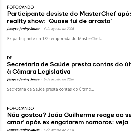
FOFOCANDO
Participante desiste do MasterChef apó
reality show: ‘Quase fui de arrasta’
Jessyca Janiny Sousa
-
6 de agosto de 2026
Ex-participante da 13ª temporada do MasterChef...
DF
Secretaria de Saúde presta contas do ú
à Câmara Legislativa
Jessyca Janiny Sousa
-
6 de agosto de 2026
Secretaria de Saúde presta contas do último...
FOFOCANDO
Não gostou? João Guilherme reage ao s
amor’ após ex engatarem namoros; veja
Jessyca Janiny Sousa
-
6 de agosto de 2026