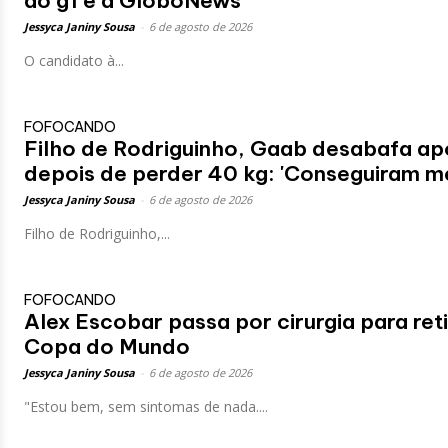
ao g1 e à GloboNews
Jessyca Janiny Sousa
-
6 de agosto de 2026
O candidato à...
FOFOCANDO
Filho de Rodriguinho, Gaab desabafa apó
depois de perder 40 kg: 'Conseguiram me 
Jessyca Janiny Sousa
-
6 de agosto de 2026
Filho de Rodriguinho,...
FOFOCANDO
Alex Escobar passa por cirurgia para ret
Copa do Mundo
Jessyca Janiny Sousa
-
6 de agosto de 2026
"Estou bem, sem sintomas de nada....