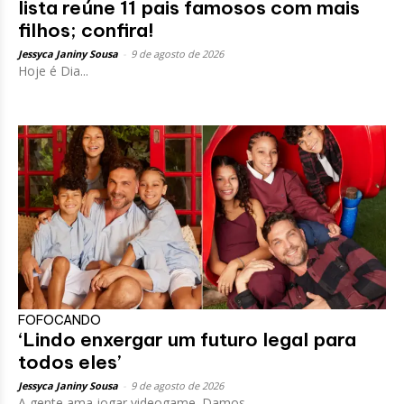
lista reúne 11 pais famosos com mais
filhos; confira!
Jessyca Janiny Sousa
-
9 de agosto de 2026
Hoje é Dia...
FOFOCANDO
‘Lindo enxergar um futuro legal para
todos eles’
Jessyca Janiny Sousa
-
9 de agosto de 2026
A gente ama jogar videogame. Damos...