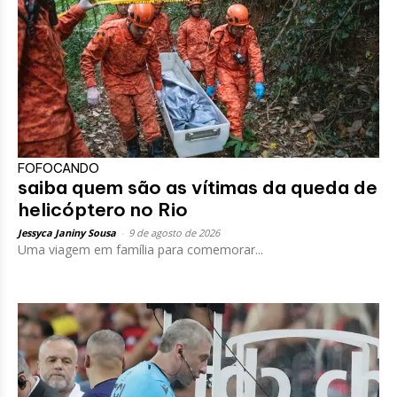
FOFOCANDO
saiba quem são as vítimas da queda de
helicóptero no Rio
Jessyca Janiny Sousa
-
9 de agosto de 2026
Uma viagem em família para comemorar...