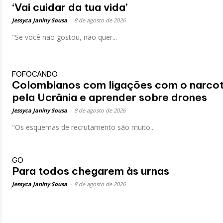
‘Vai cuidar da tua vida’
Jessyca Janiny Sousa
-
8 de agosto de 2026
"Se você não gostou, não quer...
FOFOCANDO
Colombianos com ligações com o narcotrá
pela Ucrânia e aprender sobre drones
Jessyca Janiny Sousa
-
8 de agosto de 2026
"Os esquemas de recrutamento são muito...
GO
Para todos chegarem às urnas
Jessyca Janiny Sousa
-
8 de agosto de 2026