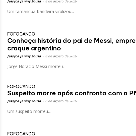
Jessyca Janiny Sousa
-
8 de agosto de 2026
Um tamanduá-bandeira viralizou...
FOFOCANDO
Conheça história do pai de Messi, empres
craque argentino
Jessyca Janiny Sousa
-
8 de agosto de 2026
Jorge Horacio Messi morreu...
FOFOCANDO
Suspeito morre após confronto com a P
Jessyca Janiny Sousa
-
8 de agosto de 2026
Um suspeito morreu...
FOFOCANDO