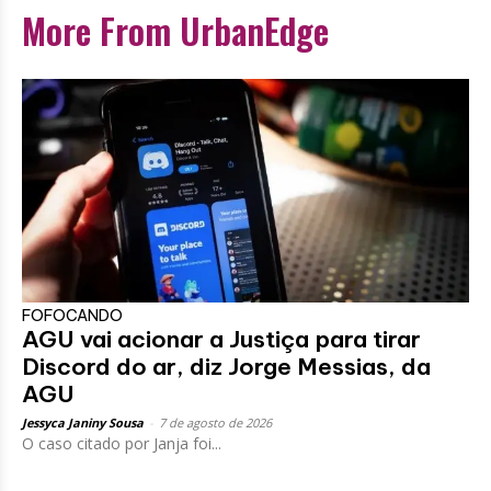
More From UrbanEdge
FOFOCANDO
AGU vai acionar a Justiça para tirar
Discord do ar, diz Jorge Messias, da
AGU
Jessyca Janiny Sousa
-
7 de agosto de 2026
O caso citado por Janja foi...