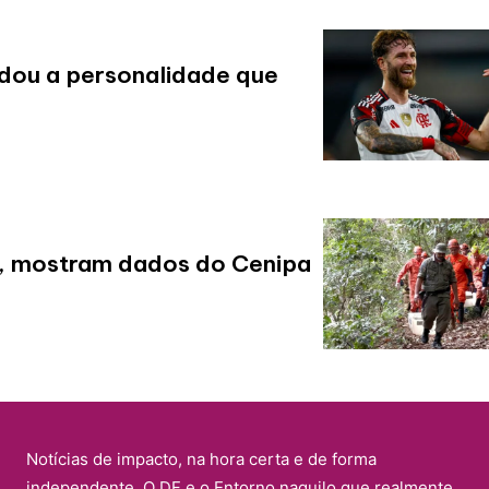
dou a personalidade que
s, mostram dados do Cenipa
Notícias de impacto, na hora certa e de forma
independente. O DF e o Entorno naquilo que realmente