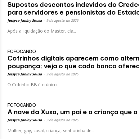
Supostos descontos indevidos do Credc
para servidores e pensionistas do Estad
Jessyca Janiny Sousa
-
9 de agosto de 2026
Após a liquidação do Master, ela...
FOFOCANDO
Cofrinhos digitais aparecem como altern
poupança; veja o que cada banco ofere
Jessyca Janiny Sousa
-
9 de agosto de 2026
O Cofrinho BB é o único...
FOFOCANDO
A nave da Xuxa, um pai e a criança que a
Jessyca Janiny Sousa
-
9 de agosto de 2026
Mulher, gay, casal, criança, senhorinha de...