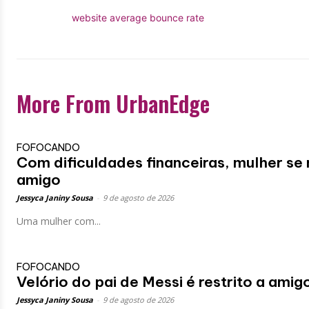
website average bounce rate
More From UrbanEdge
FOFOCANDO
Com dificuldades financeiras, mulher se
amigo
Jessyca Janiny Sousa
-
9 de agosto de 2026
Uma mulher com...
FOFOCANDO
Velório do pai de Messi é restrito a amig
Jessyca Janiny Sousa
-
9 de agosto de 2026