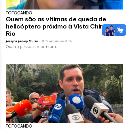
FOFOCANDO
Quem são as vítimas de queda de
helicóptero próximo à Vista Chinesa no
Rio
Jessyca Janiny Sousa
-
8 de agosto de 2026
Quatro pessoas morreram...
FOFOCANDO