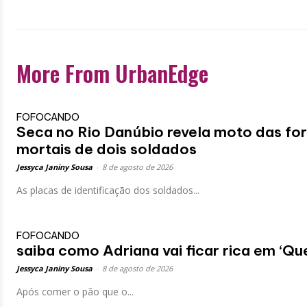
More From UrbanEdge
FOFOCANDO
Seca no Rio Danúbio revela moto das for
mortais de dois soldados
Jessyca Janiny Sousa
-
8 de agosto de 2026
As placas de identificação dos soldados...
FOFOCANDO
saiba como Adriana vai ficar rica em ‘Q
Jessyca Janiny Sousa
-
8 de agosto de 2026
Após comer o pão que o...