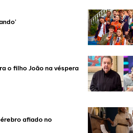
vando’
a o filho João na véspera
cérebro afiado no