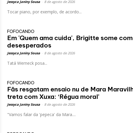
Jessyca Janiny Sousa
-
8 de agosto de 2026
Tocar piano, por exemplo, de acordo...
FOFOCANDO
Em 'Quem ama cuida', Brigitte some com 
desesperados
Jessyca Janiny Sousa
-
8 de agosto de 2026
Tatá Werneck posa...
FOFOCANDO
Fãs resgatam ensaio nu de Mara Maravilh
treta com Xuxa: ‘Régua moral’
Jessyca Janiny Sousa
-
8 de agosto de 2026
"Vamos falar da 'pepeca' da Mara....