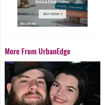
More From UrbanEdge