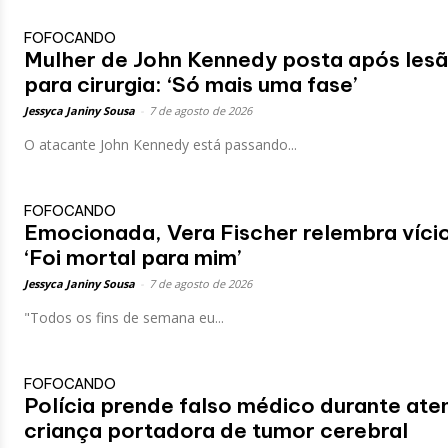
FOFOCANDO
Mulher de John Kennedy posta após lesã
para cirurgia: ‘Só mais uma fase’
Jessyca Janiny Sousa
-
7 de agosto de 2026
O atacante John Kennedy está passando...
FOFOCANDO
Emocionada, Vera Fischer relembra vício
‘Foi mortal para mim’
Jessyca Janiny Sousa
-
7 de agosto de 2026
"Todos os fins de semana eu...
FOFOCANDO
Polícia prende falso médico durante ate
criança portadora de tumor cerebral