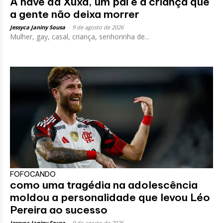
A nave da Xuxa, um pai e a criança que
a gente não deixa morrer
Jessyca Janiny Sousa
-
9 de agosto de 2026
Mulher, gay, casal, criança, senhorinha de...
FOFOCANDO
como uma tragédia na adolescência
moldou a personalidade que levou Léo
Pereira ao sucesso
Jessyca Janiny Sousa
-
9 de agosto de 2026