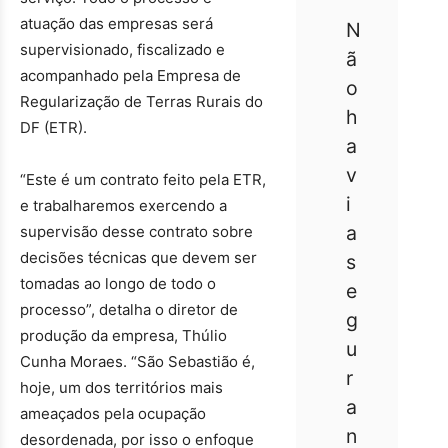
“
atuação das empresas será
N
supervisionado, fiscalizado e
ã
acompanhado pela Empresa de
o
Regularização de Terras Rurais do
h
DF (ETR).
a
v
“Este é um contrato feito pela ETR,
i
e trabalharemos exercendo a
a
supervisão desse contrato sobre
decisões técnicas que devem ser
s
tomadas ao longo de todo o
e
processo”, detalha o diretor de
g
produção da empresa, Thúlio
u
Cunha Moraes. “São Sebastião é,
r
hoje, um dos territórios mais
a
ameaçados pela ocupação
n
desordenada, por isso o enfoque