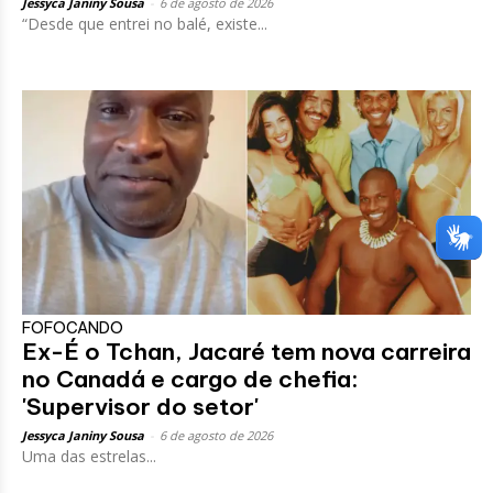
Jessyca Janiny Sousa
-
6 de agosto de 2026
“Desde que entrei no balé, existe...
FOFOCANDO
Ex-É o Tchan, Jacaré tem nova carreira
no Canadá e cargo de chefia:
'Supervisor do setor'
Jessyca Janiny Sousa
-
6 de agosto de 2026
Uma das estrelas...