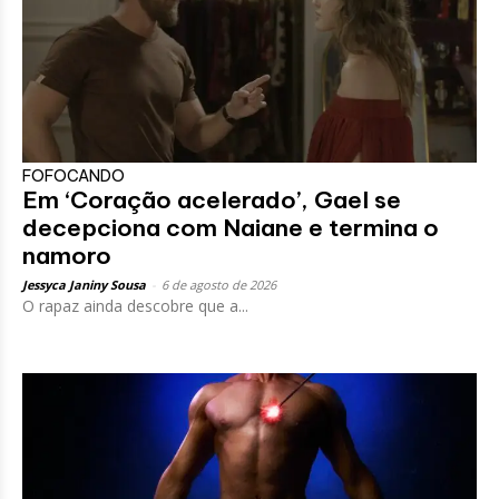
FOFOCANDO
Em ‘Coração acelerado’, Gael se
decepciona com Naiane e termina o
namoro
Jessyca Janiny Sousa
-
6 de agosto de 2026
O rapaz ainda descobre que a...