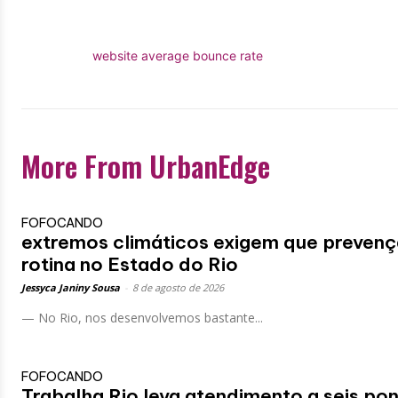
website average bounce rate
More From UrbanEdge
FOFOCANDO
extremos climáticos exigem que prevenç
rotina no Estado do Rio
Jessyca Janiny Sousa
-
8 de agosto de 2026
— No Rio, nos desenvolvemos bastante...
FOFOCANDO
Trabalha Rio leva atendimento a seis pon