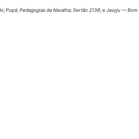
do
;
Pupá
;
Pedagogias da Navalha
;
Sertão 2138
; e
Javyju — Bom