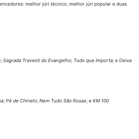
encedores: melhor júri técnico, melhor júri popular e duas
o
;
Sagrada Travesti do Evangelho
;
Tudo que Importa
; e
Deixa
na
;
Pé de Chinelo
;
Nem Tudo São Rosas
; e
KM 100