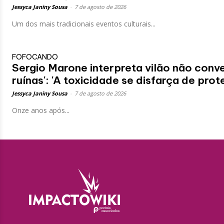
Jessyca Janiny Sousa
-
7 de agosto de 2026
Um dos mais tradicionais eventos culturais...
FOFOCANDO
Sergio Marone interpreta vilão não con
ruínas': 'A toxicidade se disfarça de prot
Jessyca Janiny Sousa
-
7 de agosto de 2026
Onze anos após...