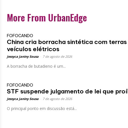
More From UrbanEdge
FOFOCANDO
China cria borracha sintética com terras
veículos elétricos
Jessyca Janiny Sousa
-
7 de agosto de 2026
A borracha de butadieno é um...
FOFOCANDO
STF suspende julgamento de lei que proí
Jessyca Janiny Sousa
-
7 de agosto de 2026
O principal ponto em discussão está...