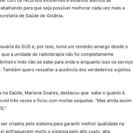
ver com os recursos existentes e estamos atentos às
trabalhando para que seja possível melhorar cada vez mais a
ecretaria de Saúde de Goiânia.
 usuária do SUS e, por isso, toma um remédio amargo desde o
á que a unidade de radioterapia não foi completamente
dinheiro indo não se sabe para onde e enquanto isso os serviç
. Também quero ressaltar a ausência dos verdadeiros sujeitos
es na Saúde, Marlene Soares, destacou que sabe o quanto é
covid três vezes e ficou com muitas sequelas. “Mas ainda assim
S.”
er criados pelo sistema para garantir melhor qualidade na
s) enfraquecem muito o sistema pelo alto custo, alta