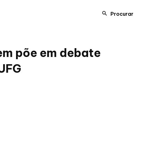
Procurar
bem põe em debate
-UFG