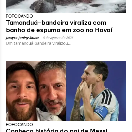
FOFOCANDO
Tamanduá-bandeira viraliza com
banho de espuma em zoo no Havaí
Jessyca Janiny Sousa
-
8 de agosto de 2026
Um tamanduá-bandeira viralizou...
FOFOCANDO
Conheça história do pai de Messi,