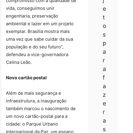
compromisso com a qualidade de
e
vida, conseguimos unir
engenharia, preservação
t
ambiental e lazer em um projeto
o
exemplar. Brasília mostra mais
s
uma vez que sabe cuidar da sua
p
população e do seu futuro”,
a
defendeu a vice-governadora
r
Celina Leão.
a
f
Novo cartão postal
a
Além de mais segurança e
z
infraestrutura, a inauguração
e
também marcou o nascimento de
r
um novo cartão-postal para a
a
cidade: o Parque Urbano
s
Internacional da Paz, um espaço