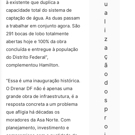
à existente que duplica a
u
capacidade total do sistema de
a
captação de água. As duas passam
l
a trabalhar em conjunto agora. São
i
291 bocas de lobo totalmente
z
abertas hoje e 100% da obra
a
concluída e entregue à população
ç
do Distrito Federal”,
ã
complementou Hamilton.
o
“Essa é uma inauguração histórica.
d
O Drenar DF não é apenas uma
o
grande obra de infraestrutura, é a
s
resposta concreta a um problema
p
que afligia há décadas os
r
moradores da Asa Norte. Com
o
planejamento, investimento e
j