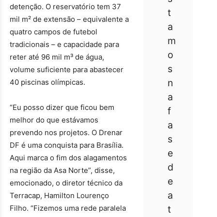
detenção. O reservatório tem 37
t
mil m² de extensão – equivalente a
a
quatro campos de futebol
m
tradicionais – e capacidade para
o
reter até 96 mil m³ de água,
s
volume suficiente para abastecer
n
40 piscinas olímpicas.
a
“Eu posso dizer que ficou bem
f
melhor do que estávamos
a
prevendo nos projetos. O Drenar
s
DF é uma conquista para Brasília.
e
Aqui marca o fim dos alagamentos
d
na região da Asa Norte”, disse,
e
emocionado, o diretor técnico da
a
Terracap, Hamilton Lourenço
Filho. “Fizemos uma rede paralela
t