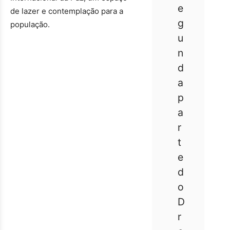
e
de lazer e contemplação para a
g
população.
u
n
d
a
p
a
r
t
e
d
o
D
r