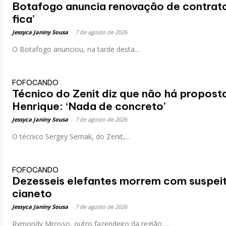
Botafogo anuncia renovação de contrato 
fica’
Jessyca Janiny Sousa
-
7 de agosto de 2026
O Botafogo anunciou, na tarde desta...
FOFOCANDO
Técnico do Zenit diz que não há propost
Henrique: ‘Nada de concreto’
Jessyca Janiny Sousa
-
7 de agosto de 2026
O técnico Sergey Semak, do Zenit,...
FOFOCANDO
Dezesseis elefantes morrem com suspeit
cianeto
Jessyca Janiny Sousa
-
7 de agosto de 2026
Rymondy Mrosso, outro fazendeiro da região,...