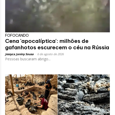
FOFOCANDO
Cena 'apocalíptica': milhões de
gafanhotos escurecem o céu na Rússia
Jessyca Janiny Sousa
-
6 de agosto de 2026
Pessoas buscaram abrigo...