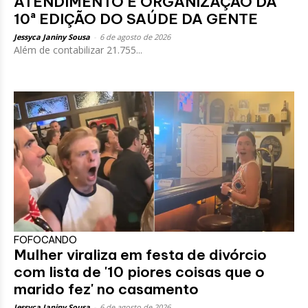
ATENDIMENTO E ORGANIZAÇÃO DA
10ª EDIÇÃO DO SAÚDE DA GENTE
Jessyca Janiny Sousa
-
6 de agosto de 2026
Além de contabilizar 21.755...
FOFOCANDO
Mulher viraliza em festa de divórcio
com lista de '10 piores coisas que o
marido fez' no casamento
Jessyca Janiny Sousa
-
6 de agosto de 2026