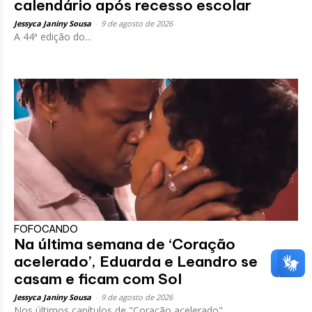
calendário após recesso escolar
Jessyca Janiny Sousa
-
9 de agosto de 2026
A 44ª edição do...
FOFOCANDO
Na última semana de ‘Coração
acelerado’, Eduarda e Leandro se
casam e ficam com Sol
Jessyca Janiny Sousa
-
9 de agosto de 2026
Nos últimos capítulos de "Coração acelerado",...