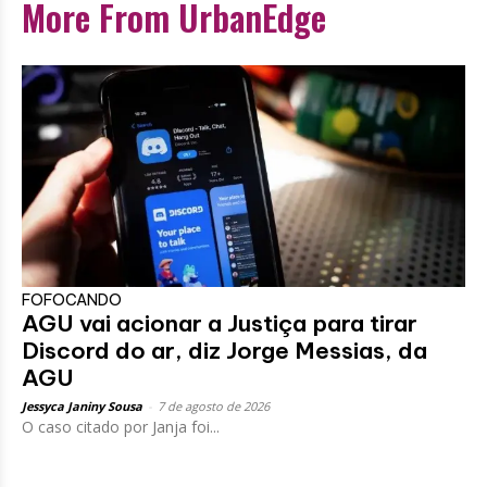
More From UrbanEdge
FOFOCANDO
AGU vai acionar a Justiça para tirar
Discord do ar, diz Jorge Messias, da
AGU
Jessyca Janiny Sousa
-
7 de agosto de 2026
O caso citado por Janja foi...