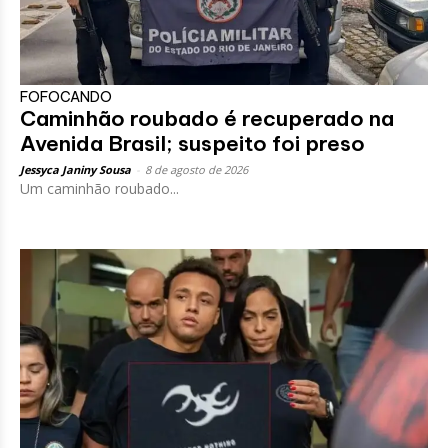
FOFOCANDO
Caminhão roubado é recuperado na
Avenida Brasil; suspeito foi preso
Jessyca Janiny Sousa
-
8 de agosto de 2026
Um caminhão roubado...