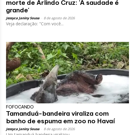
morte de Arlindo Cruz: 'A saudade é
grande'
Jessyca Janiny Sousa
-
8 de agosto de 2026
Veja declaração: "Com você...
FOFOCANDO
Tamanduá-bandeira viraliza com
banho de espuma em zoo no Havaí
Jessyca Janiny Sousa
-
8 de agosto de 2026
Um tamanduá-bandeira viralizou...