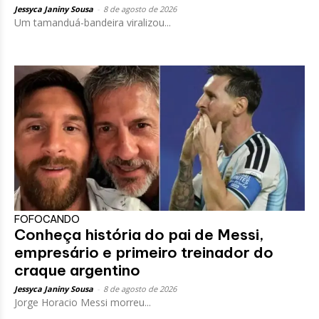
Jessyca Janiny Sousa
-
8 de agosto de 2026
Um tamanduá-bandeira viralizou...
FOFOCANDO
Conheça história do pai de Messi,
empresário e primeiro treinador do
craque argentino
Jessyca Janiny Sousa
-
8 de agosto de 2026
Jorge Horacio Messi morreu...