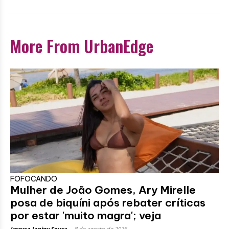
More From UrbanEdge
FOFOCANDO
Mulher de João Gomes, Ary Mirelle
posa de biquíni após rebater críticas
por estar 'muito magra'; veja
Jessyca Janiny Sousa
-
8 de agosto de 2026