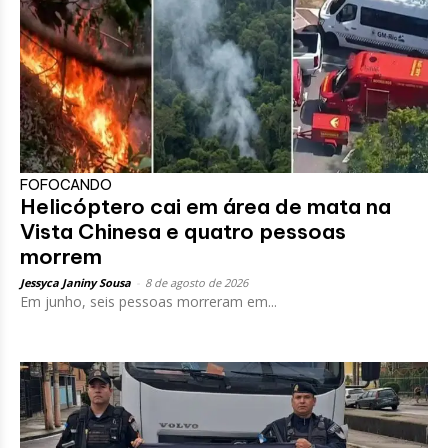
FOFOCANDO
Helicóptero cai em área de mata na
Vista Chinesa e quatro pessoas
morrem
Jessyca Janiny Sousa
-
8 de agosto de 2026
Em junho, seis pessoas morreram em...