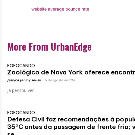
website average bounce rate
More From UrbanEdge
FOFOCANDO
Zoológico de Nova York oferece encontro
Jessyca Janiny Sousa
-
9 de agosto de 2026
Já pensou ver...
FOFOCANDO
Defesa Civil faz recomendações à popul
35°C antes da passagem de frente fria; 
se...