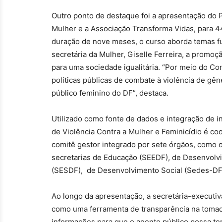
Outro ponto de destaque foi a apresentação do P
Mulher e a Associação Transforma Vidas, para 
duração de nove meses, o curso aborda temas f
secretária da Mulher, Giselle Ferreira, a prom
para uma sociedade igualitária. “Por meio do Co
políticas públicas de combate à violência de gê
público feminino do DF”, destaca.
Utilizado como fonte de dados e integração de i
de Violência Contra a Mulher e Feminicídio é c
comitê gestor integrado por sete órgãos, como o I
secretarias de Educação (SEEDF), de Desenvolv
(SESDF), de Desenvolvimento Social (Sedes-DF),
Ao longo da apresentação, a secretária-executiva
como uma ferramenta de transparência na tomad
informações para que o agente público possa ter