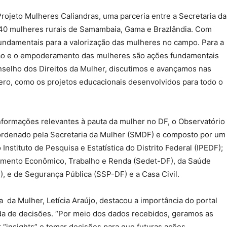
rojeto Mulheres Caliandras, uma parceria entre a Secretaria da
440 mulheres rurais de Samambaia, Gama e Brazlândia. Com
undamentais para a valorização das mulheres no campo. Para a
oção e o empoderamento das mulheres são ações fundamentais
nselho dos Direitos da Mulher, discutimos e avançamos nas
nero, como os projetos educacionais desenvolvidos para todo o
nformações relevantes à pauta da mulher no DF, o Observatório
oordenado pela Secretaria da Mulher (SMDF) e composto por um
nstituto de Pesquisa e Estatística do Distrito Federal (IPEDF);
imento Econômico, Trabalho e Renda (Sedet-DF), da Saúde
 e de Segurança Pública (SSP-DF) e a Casa Civil.
 da Mulher, Letícia Araújo, destacou a importância do portal
a de decisões. “Por meio dos dados recebidos, geramos as
 “insights” e tomar decisões para que futuras ações