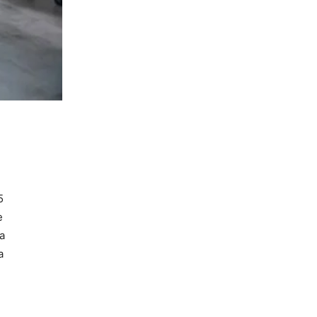
5
e
a
a