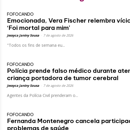
FOFOCANDO
Emocionada, Vera Fischer relembra vício
‘Foi mortal para mim’
Jessyca Janiny Sousa
-
7 de agosto de 2026
"Todos os fins de semana eu...
FOFOCANDO
Polícia prende falso médico durante ate
criança portadora de tumor cerebral
Jessyca Janiny Sousa
-
7 de agosto de 2026
Agentes da Polícia Civil prenderam o...
FOFOCANDO
Fernanda Montenegro cancela participa
problemas de saúde