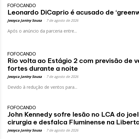
FOFOCANDO
Leonardo DiCaprio é acusado de ‘greenw
Jessyca Janiny Sousa
-
7 de agosto de 2026
Após o anúncio da parceria entre...
FOFOCANDO
Rio volta ao Estágio 2 com previsão de 
fortes durante a noite
Jessyca Janiny Sousa
-
7 de agosto de 2026
Devido à redução de ventos para...
FOFOCANDO
John Kennedy sofre lesão no LCA do joel
cirurgia e desfalca Fluminense na Libert
Jessyca Janiny Sousa
-
7 de agosto de 2026