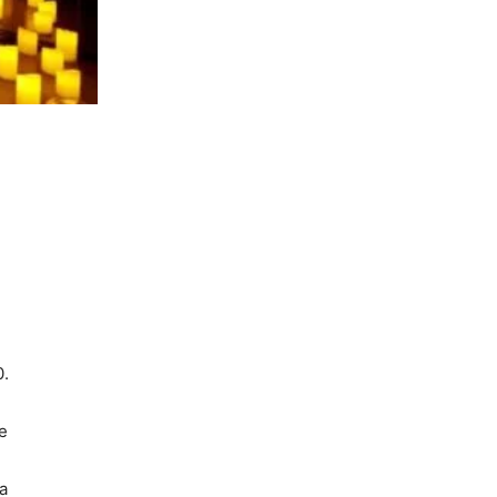
0.
e
a