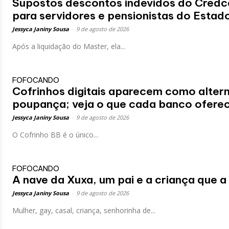
Supostos descontos indevidos do Credc
para servidores e pensionistas do Estad
Jessyca Janiny Sousa
-
9 de agosto de 2026
Após a liquidação do Master, ela...
FOFOCANDO
Cofrinhos digitais aparecem como altern
poupança; veja o que cada banco ofere
Jessyca Janiny Sousa
-
9 de agosto de 2026
O Cofrinho BB é o único...
FOFOCANDO
A nave da Xuxa, um pai e a criança que a
Jessyca Janiny Sousa
-
9 de agosto de 2026
Mulher, gay, casal, criança, senhorinha de...