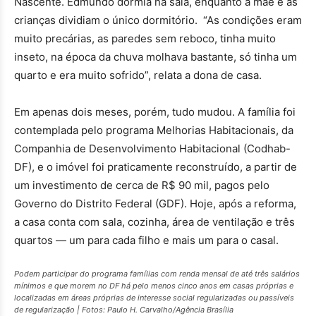
Nascente. Edmundo dormia na sala, enquanto a mãe e as
crianças dividiam o único dormitório.
“
As condições eram
muito precárias, as paredes sem reboco, tinha muito
inseto, na época da chuva molhava bastante, só tinha um
quarto e era muito sofrido
”
, relata a dona de casa.
Em apenas dois meses, porém, tudo mudou. A família foi
contemplada pelo programa Melhorias Habitacionais, da
Companhia de Desenvolvimento Habitacional (Codhab-
DF), e o imóvel foi praticamente reconstruído, a partir de
um investimento de cerca de R$ 90 mil, pagos pelo
Governo do Distrito Federal (GDF). Hoje, após a reforma,
a casa conta com sala, cozinha, área de ventilação e três
quartos — um para cada filho e mais um para o casal.
Podem participar do programa famílias com renda mensal de até três salários
mínimos e que morem no DF há pelo menos cinco anos em casas próprias e
localizadas em áreas próprias de interesse social regularizadas ou passíveis
de regularização | Fotos: Paulo H. Carvalho/Agência Brasília