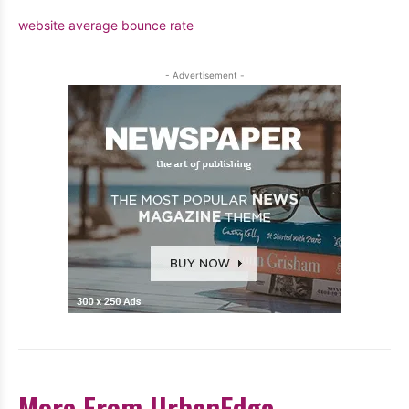
website average bounce rate
- Advertisement -
More From UrbanEdge