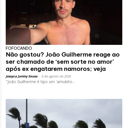
FOFOCANDO
Não gostou? João Guilherme reage ao
ser chamado de ‘sem sorte no amor’
após ex engatarem namoros; veja
Jessyca Janiny Sousa
-
6 de agosto de 2026
"João Guilherme é tipo um 'amuleto...