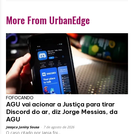
More From UrbanEdge
FOFOCANDO
AGU vai acionar a Justiça para tirar
Discord do ar, diz Jorge Messias, da
AGU
Jessyca Janiny Sousa
-
7 de agosto de 2026
O caso citado por Janja foi...