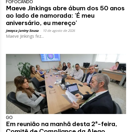
FOFOCANDO
Maeve Jinkings abre ábum dos 50 anos
ao lado de namorada: 'É meu
aniversário, eu mereço'
Jessyca Janiny Sousa
-
10 de agosto de 2026
Maeve Jinkings fez...
GO
Em reunião na manhã desta 2ª-feira,
Comitê de Compliance da Alego