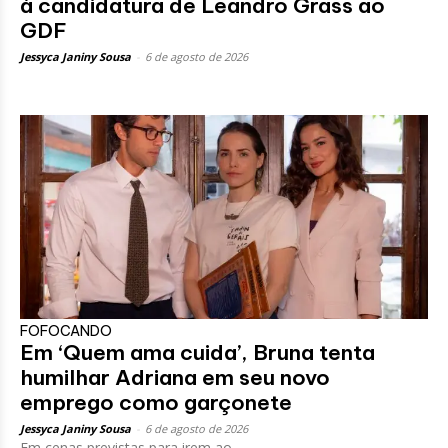
à candidatura de Leandro Grass ao
GDF
Jessyca Janiny Sousa
-
6 de agosto de 2026
FOFOCANDO
Em ‘Quem ama cuida’, Bruna tenta
humilhar Adriana em seu novo
emprego como garçonete
Jessyca Janiny Sousa
-
6 de agosto de 2026
Em cenas previstas para irem ao...