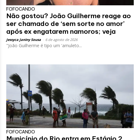
FOFOCANDO
Não gostou? João Guilherme reage ao
ser chamado de ‘sem sorte no amor’
após ex engatarem namoros; veja
Jessyca Janiny Sousa
-
6 de agosto de 2026
"João Guilherme é tipo um 'amuleto...
FOFOCANDO
Município do Rio entra em Estágio 2