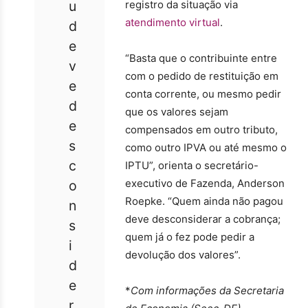
u
registro da situação via
atendimento virtual
.
d
e
“Basta que o contribuinte entre
v
com o pedido de restituição em
e
conta corrente, ou mesmo pedir
d
que os valores sejam
e
compensados em outro tributo,
s
como outro IPVA ou até mesmo o
c
IPTU”, orienta o secretário-
executivo de Fazenda, Anderson
o
Roepke. “Quem ainda não pagou
n
deve desconsiderar a cobrança;
s
quem já o fez pode pedir a
i
devolução dos valores”.
d
e
*
Com informações da Secretaria
r