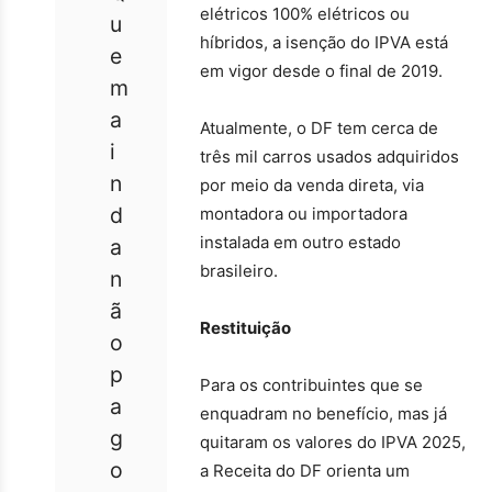
elétricos 100% elétricos ou
u
híbridos, a isenção do IPVA está
e
em vigor desde o final de 2019.
m
a
Atualmente, o DF tem cerca de
i
três mil carros usados adquiridos
n
por meio da venda direta, via
d
montadora ou importadora
instalada em outro estado
a
brasileiro.
n
ã
Restituição
o
p
Para os contribuintes que se
a
enquadram no benefício, mas já
g
quitaram os valores do IPVA 2025,
o
a Receita do DF orienta um