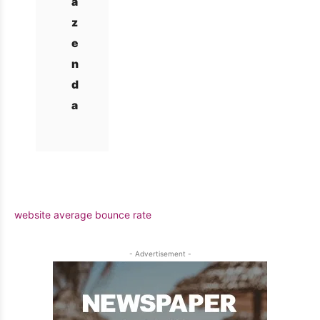
a
z
e
n
d
a
website average bounce rate
- Advertisement -