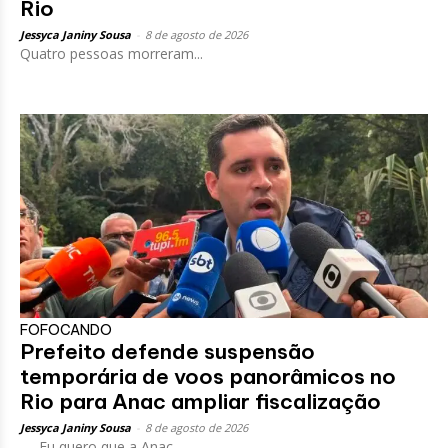
Rio
Jessyca Janiny Sousa
-
8 de agosto de 2026
Quatro pessoas morreram...
FOFOCANDO
Prefeito defende suspensão
temporária de voos panorâmicos no
Rio para Anac ampliar fiscalização
Jessyca Janiny Sousa
-
8 de agosto de 2026
— Eu quero que a Anac...