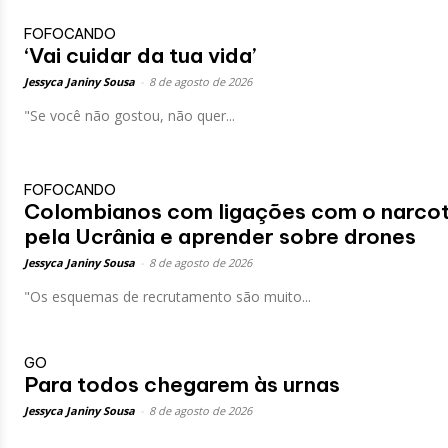
FOFOCANDO
‘Vai cuidar da tua vida’
Jessyca Janiny Sousa
-
8 de agosto de 2026
"Se você não gostou, não quer...
FOFOCANDO
Colombianos com ligações com o narcotrá
pela Ucrânia e aprender sobre drones
Jessyca Janiny Sousa
-
8 de agosto de 2026
"Os esquemas de recrutamento são muito...
GO
Para todos chegarem às urnas
Jessyca Janiny Sousa
-
8 de agosto de 2026