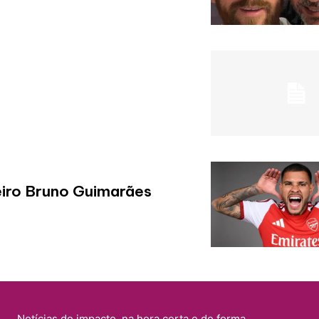
eiro Bruno Guimarães
Notícias de impacto, na hora certa e de forma