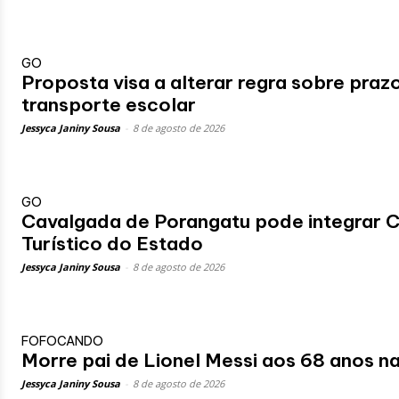
GO
Proposta visa a alterar regra sobre prazo
transporte escolar
Jessyca Janiny Sousa
-
8 de agosto de 2026
GO
Cavalgada de Porangatu pode integrar Ca
Turístico do Estado
Jessyca Janiny Sousa
-
8 de agosto de 2026
FOFOCANDO
Morre pai de Lionel Messi aos 68 anos n
Jessyca Janiny Sousa
-
8 de agosto de 2026