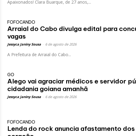
Apaixonados! Clara Buarque, de 27 anos,...
FOFOCANDO
Arraial do Cabo divulga edital para co
vagas
Jessyca Janiny Sousa
-
6 de agosto de 2026
A Prefeitura de Arraial do Cabo...
GO
Alego vai agraciar médicos e servidor p
cidadania goiana amanhã
Jessyca Janiny Sousa
-
6 de agosto de 2026
FOFOCANDO
Lenda do rock anuncia afastamento dos p