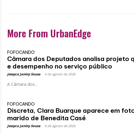
More From UrbanEdge
FOFOCANDO
Câmara dos Deputados analisa projeto que
e desempenho no serviço público
Jessyca Janiny Sousa
-
6 de agosto de 2026
A Câmara dos...
FOFOCANDO
Discreta, Clara Buarque aparece em fot
marido de Benedita Casé
Jessyca Janiny Sousa
-
6 de agosto de 2026