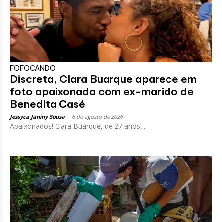
FOFOCANDO
Discreta, Clara Buarque aparece em
foto apaixonada com ex-marido de
Benedita Casé
Jessyca Janiny Sousa
-
6 de agosto de 2026
Apaixonados! Clara Buarque, de 27 anos,...