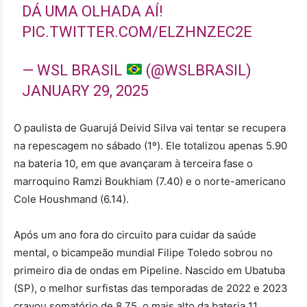
DÁ UMA OLHADA AÍ!
PIC.TWITTER.COM/ELZHNZEC2E
— WSL BRASIL
(@WSLBRASIL)
JANUARY 29, 2025
O paulista de Guarujá Deivid Silva vai tentar se recupera
na repescagem no sábado (1º). Ele totalizou apenas 5.90
na bateria 10, em que avançaram à terceira fase o
marroquino Ramzi Boukhiam (7.40) e o norte-americano
Cole Houshmand (6.14).
Após um ano fora do circuito para cuidar da saúde
mental, o bicampeão mundial Filipe Toledo sobrou no
primeiro dia de ondas em Pipeline. Nascido em Ubatuba
(SP), o melhor surfistas das temporadas de 2022 e 2023
cravou somatório de 8.75, o mais alto da bateria 11,