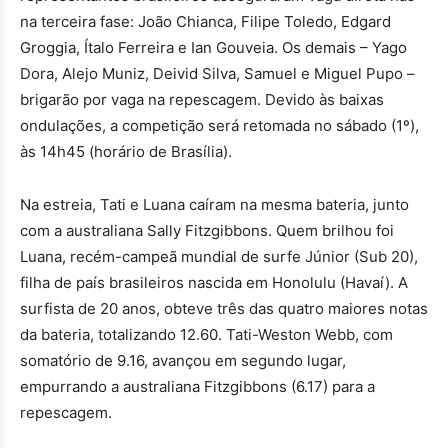
na terceira fase: João Chianca, Filipe Toledo, Edgard
Groggia, Ítalo Ferreira e Ian Gouveia. Os demais – Yago
Dora, Alejo Muniz, Deivid Silva, Samuel e Miguel Pupo –
brigarão por vaga na repescagem. Devido às baixas
ondulações, a competição será retomada no sábado (1º),
às 14h45 (horário de Brasília).
Na estreia, Tati e Luana caíram na mesma bateria, junto
com a australiana Sally Fitzgibbons. Quem brilhou foi
Luana, recém-campeã mundial de surfe Júnior (Sub 20),
filha de país brasileiros nascida em Honolulu (Havaí). A
surfista de 20 anos, obteve três das quatro maiores notas
da bateria, totalizando 12.60. Tati-Weston Webb, com
somatório de 9.16, avançou em segundo lugar,
empurrando a australiana Fitzgibbons (6.17) para a
repescagem.