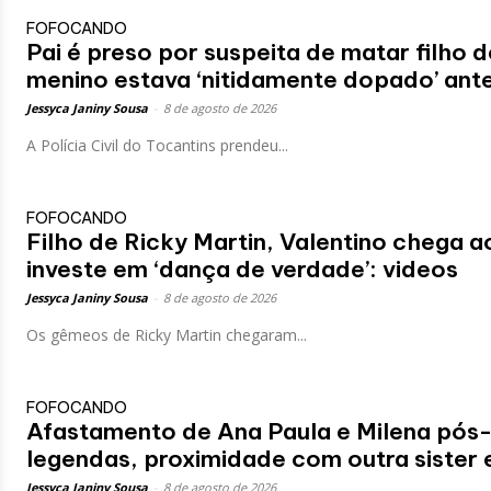
FOFOCANDO
Pai é preso por suspeita de matar filho d
menino estava ‘nitidamente dopado’ ant
Jessyca Janiny Sousa
-
8 de agosto de 2026
A Polícia Civil do Tocantins prendeu...
FOFOCANDO
Filho de Ricky Martin, Valentino chega 
investe em ‘dança de verdade’: videos
Jessyca Janiny Sousa
-
8 de agosto de 2026
Os gêmeos de Ricky Martin chegaram...
FOFOCANDO
Afastamento de Ana Paula e Milena pós-
legendas, proximidade com outra sister 
Jessyca Janiny Sousa
-
8 de agosto de 2026