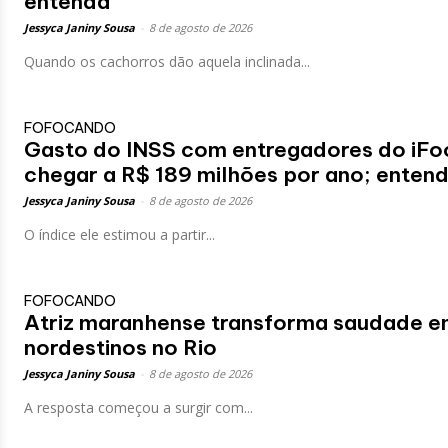
entenda
Jessyca Janiny Sousa
-
8 de agosto de 2026
Quando os cachorros dão aquela inclinada...
FOFOCANDO
Gasto do INSS com entregadores do iFo
chegar a R$ 189 milhões por ano; enten
Jessyca Janiny Sousa
-
8 de agosto de 2026
O índice ele estimou a partir...
FOFOCANDO
Atriz maranhense transforma saudade em 
nordestinos no Rio
Jessyca Janiny Sousa
-
8 de agosto de 2026
A resposta começou a surgir com...