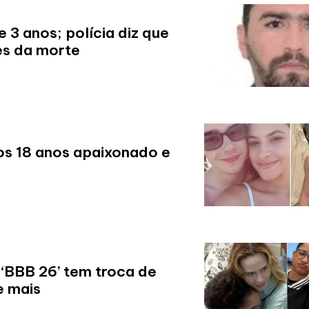
e 3 anos; polícia diz que
es da morte
aos 18 anos apaixonado e
‘BBB 26’ tem troca de
e mais