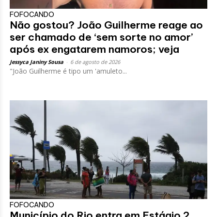
FOFOCANDO
Não gostou? João Guilherme reage ao
ser chamado de ‘sem sorte no amor’
após ex engatarem namoros; veja
Jessyca Janiny Sousa
-
6 de agosto de 2026
"João Guilherme é tipo um 'amuleto...
FOFOCANDO
Município do Rio entra em Estágio 2